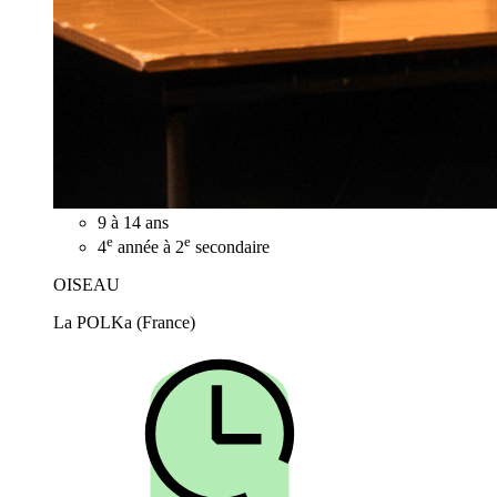
9 à 14 ans
e
e
4
année à 2
secondaire
OISEAU
La POLKa (France)