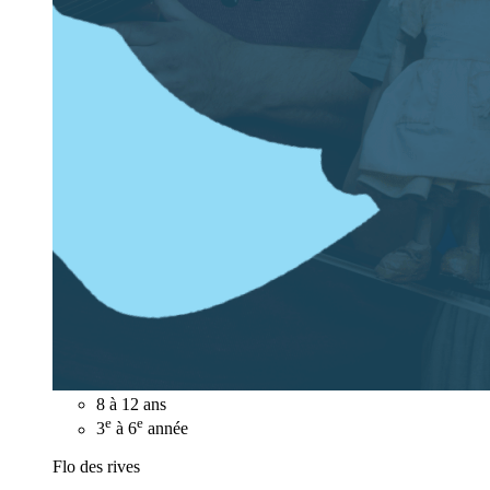
8 à 12 ans
e
e
3
à 6
année
Flo des rives