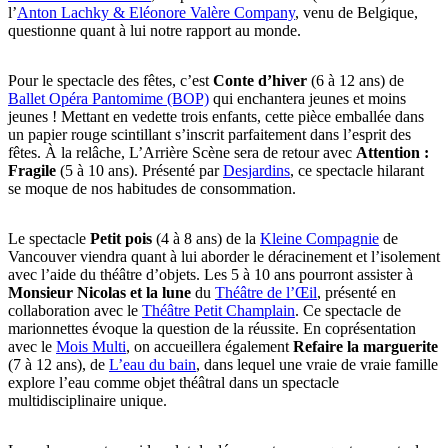
l’
Anton Lachky & Eléonore Valère Company
, venu de Belgique,
questionne quant à lui notre rapport au monde.
Pour le spectacle des fêtes, c’est
Conte d’hiver
(6 à 12 ans) de
Ballet Opéra Pantomime (BOP)
qui enchantera jeunes et moins
jeunes ! Mettant en vedette trois enfants, cette pièce emballée dans
un papier rouge scintillant s’inscrit parfaitement dans l’esprit des
fêtes. À la relâche, L’Arrière Scène sera de retour avec
Attention :
Fragile
(5 à 10 ans). Présenté par
Desjardins
, ce spectacle hilarant
se moque de nos habitudes de consommation.
Le spectacle
Petit pois
(4 à 8 ans) de la
Kleine Compagnie
de
Vancouver viendra quant à lui aborder le déracinement et l’isolement
avec l’aide du théâtre d’objets. Les 5 à 10 ans pourront assister à
Monsieur Nicolas et la lune
du
Théâtre de l’Œil
, présenté en
collaboration avec le
Théâtre Petit Champlain
. Ce spectacle de
marionnettes évoque la question de la réussite. En coprésentation
avec le
Mois Multi
, on accueillera également
Refaire la marguerite
(7 à 12 ans), de
L’eau du bain
, dans lequel une vraie de vraie famille
explore l’eau comme objet théâtral dans un spectacle
multidisciplinaire unique.