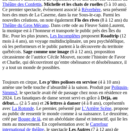
Théâtre des Confettis
,
Michelle et les chats de ruelles
(5 à 10 ans).
Ce premier spectacle, événement associé à
Réverbère
, sera présenté
hors des murs de La Caserne, dans la rue Sous-le-cap. Parmi les
nouvelles créations, on note également
Flo des rives
(8 à 12 ans) du
Théâtre du Gros Mécano
. Dans cette ode au Fleuve Saint-Laurent,
la musique est à l’honneur et transporte le public près des Îles du
Bic. Pour les plus jeunes,
Les Incomplètes
proposent
Roadtrip
(12
mois à 4 ans), un voyage multidisciplinaire, un peu psychédélique,
où les performeurs et le public partent à la découverte du territoire
québécois.
Sage comme une image
(6 à 12 ans), proposition
circassienne de l’autrice Cécile Mouvet, raconte l’histoire de Favor
et Charlie, qui découvriront qu’entre obéissance et désobéissance, il
y a tout un monde de possibles.
Toujours en cirque,
Les p’tites polisses en servisse
(4 à 10 ans)
amène une belle touche d’absurdité à la saison. Produit par
Poliquin-
Simms2
, le spectacle avait été de passage chez nous en résidence en
2024. Les fanatiques de danse seront servi·es grâce à
Déjà, au
début…
(2 à 5 ans) et 2
6 lettres à danser
(4 à 8 ans), coprésentés
avec
La Rotonde
. Le premier, présenté par
L’Arrière Scène
, propose
au public de ressentir le monde comme à sa naissance. Le deuxième,
créé par
Bouge de là
, est un abécédaire dansé et interactif, qui lie les
mots au mouvement. En coprésentation avec le
Carrefour
international de théâtre
, le spectacle
Les Autres
(7 à 12 ans) de