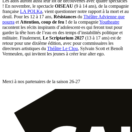
Les ados auront aussi leur lot de découvertes avec quatre spectacles
! En novembre, le spectacle
OISEAU
(9 à 14 ans), de la compagnie
française
LA POLKa
, vient questionner notre rapport à la mort et au
deuil. Pour les 12 à 17 ans,
Résistances
du
Théâtre Advienne que
pourra
et
Attention, coup de feu !
de la compagnie
Youtheatre
racontent les récits inspirants d’adolescent·es qui feront tout pour
garder la tête hors de l’eau en des temps d’instabilités politique et
militaire. Finalement,
Le Scriptarium 2027
(13 à 17 ans) est de
retour pour une dixième édition, avec pour commissaires les
directeurs artistiques du
Théâtre Le Clou
, Sylvain Scott et Benoît
Vermeulen, qui invitent les jeunes à créer leur alter ego.
Merci à nos partenaires de la saison 26-27