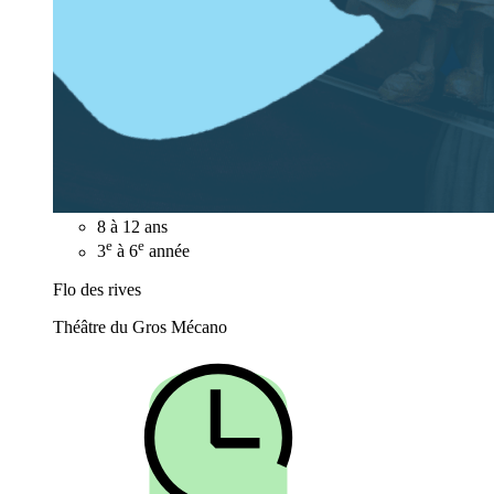
8 à 12 ans
e
e
3
à 6
année
Flo des rives
Théâtre du Gros Mécano