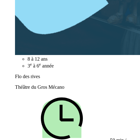
8 à 12 ans
e
e
3
à 6
année
Flo des rives
Théâtre du Gros Mécano