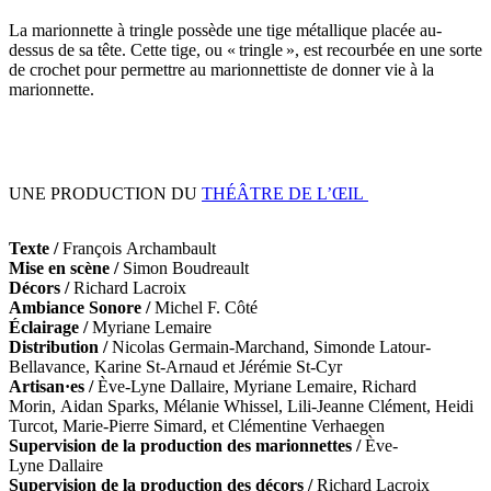
La marionnette à tringle possède une tige métallique placée au-
dessus de sa tête. Cette tige, ou « tringle », est recourbée en une sorte
de crochet pour permettre au marionnettiste de donner vie à la
marionnette.
UNE PRODUCTION DU
THÉÂTRE DE L’ŒIL
Texte /
François Archambault
Mise en scène /
Simon Boudreault
Décors /
Richard Lacroix
Ambiance Sonore /
Michel F. Côté
Éclairage /
Myriane Lemaire
Distribution /
Nicolas Germain-Marchand, Simonde Latour-
Bellavance, Karine St-Arnaud et Jérémie St-Cyr
Artisan·es /
Ève-Lyne Dallaire, Myriane Lemaire, Richard
Morin, Aidan Sparks, Mélanie Whissel, Lili-Jeanne Clément, Heidi
Turcot, Marie-Pierre Simard, et Clémentine Verhaegen
Supervision de la production des marionnettes /
Ève-
Lyne Dallaire
Supervision de la production des décors /
Richard Lacroix