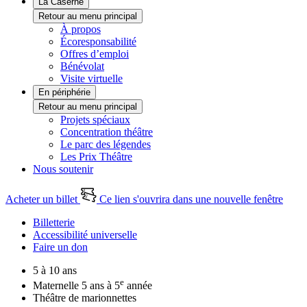
La Caserne
Retour au menu principal
À propos
Écoresponsabilité
Offres d’emploi
Bénévolat
Visite virtuelle
En périphérie
Retour au menu principal
Projets spéciaux
Concentration théâtre
Le parc des légendes
Les Prix Théâtre
Nous soutenir
Acheter un billet
Ce lien s'ouvrira dans une nouvelle fenêtre
Billetterie
Accessibilité universelle
Faire un don
5 à 10 ans
e
Maternelle 5 ans à 5
année
Théâtre de marionnettes