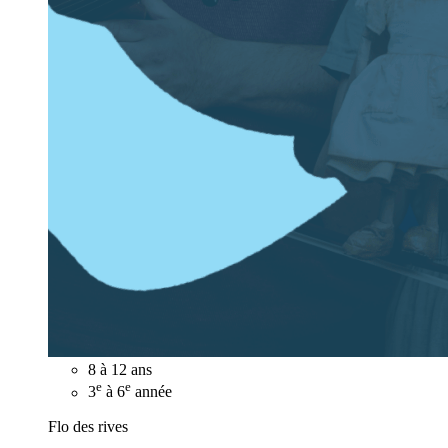
8 à 12 ans
e
e
3
à 6
année
Flo des rives