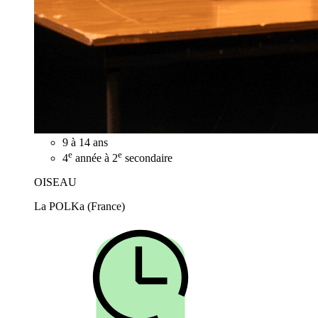
9 à 14 ans
e
e
4
année à 2
secondaire
OISEAU
La POLKa (France)