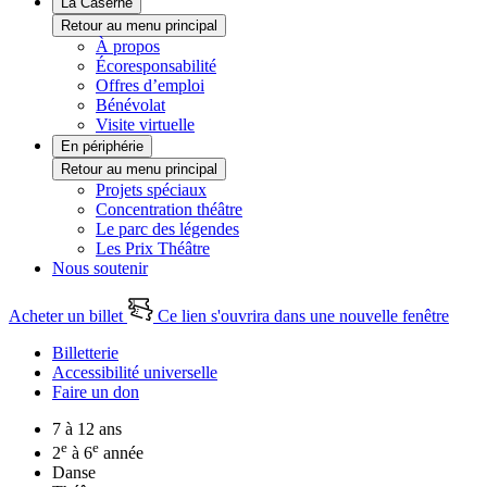
La Caserne
Retour au menu principal
À propos
Écoresponsabilité
Offres d’emploi
Bénévolat
Visite virtuelle
En périphérie
Retour au menu principal
Projets spéciaux
Concentration théâtre
Le parc des légendes
Les Prix Théâtre
Nous soutenir
Acheter un billet
Ce lien s'ouvrira dans une nouvelle fenêtre
Billetterie
Accessibilité universelle
Faire un don
7 à 12 ans
e
e
2
à 6
année
Danse