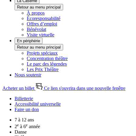
La Caserne
Retour au menu principal
À propos
Écoresponsabilité
Offres d’emploi
Bénévolat
Visite virtuelle
En périphérie
Retour au menu principal
Projets spéciaux
Concentration théâtre
Le parc des légendes
Les Prix Théâtre
Nous soutenir
Acheter un billet
Ce lien s'ouvrira dans une nouvelle fenêtre
Billetterie
Accessibilité universelle
Faire un don
7 à 12 ans
e
e
2
à 6
année
Danse