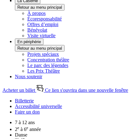
La Caserne
Retour au menu principal
À propos
Écoresponsabilité
Offres d’emploi
Bénévolat
Visite virtuelle
En périphérie
Retour au menu principal
Projets spéciaux
Concentration théâtre
Le parc des légendes
Les Prix Théâtre
Nous soutenir
Acheter un billet
Ce lien s'ouvrira dans une nouvelle fenêtre
Billetterie
Accessibilité universelle
Faire un don
7 à 12 ans
e
e
2
à 6
année
Danse