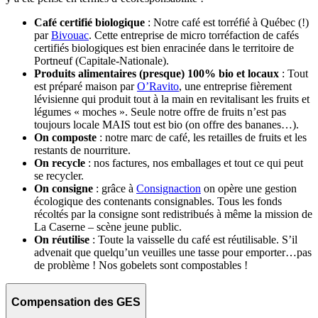
Café certifié biologique
: Notre café est torréfié à Québec (!)
par
Bivouac
. Cette entreprise de micro torréfaction de cafés
certifiés biologiques est bien enracinée dans le territoire de
Portneuf (Capitale-Nationale).
Produits alimentaires (presque) 100% bio et locaux
: Tout
est préparé maison par
O’Ravito
, une entreprise fièrement
lévisienne qui produit tout à la main en revitalisant les fruits et
légumes « moches ». Seule notre offre de fruits n’est pas
toujours locale MAIS tout est bio (on offre des bananes…).
On composte
: notre marc de café, les retailles de fruits et les
restants de nourriture.
On recycle
: nos factures, nos emballages et tout ce qui peut
se recycler.
On consigne
: grâce à
Consignaction
on opère une gestion
écologique des contenants consignables. Tous les fonds
récoltés par la consigne sont redistribués à même la mission de
La Caserne – scène jeune public.
On réutilise
: Toute la vaisselle du café est réutilisable. S’il
advenait que quelqu’un veuilles une tasse pour emporter…pas
de problème ! Nos gobelets sont compostables !
Compensation des GES