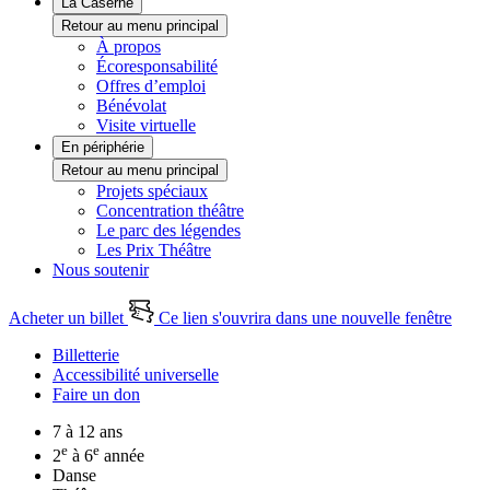
La Caserne
Retour au menu principal
À propos
Écoresponsabilité
Offres d’emploi
Bénévolat
Visite virtuelle
En périphérie
Retour au menu principal
Projets spéciaux
Concentration théâtre
Le parc des légendes
Les Prix Théâtre
Nous soutenir
Acheter un billet
Ce lien s'ouvrira dans une nouvelle fenêtre
Billetterie
Accessibilité universelle
Faire un don
7 à 12 ans
e
e
2
à 6
année
Danse