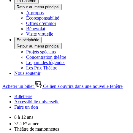
La Caserne
Retour au menu principal
À propos
Écoresponsabilité
Offres d’emploi
Bénévolat
Visite virtuelle
En périphérie
Retour au menu principal
Projets spéciaux
Concentration théâtre
Le parc des légendes
Les Prix Théâtre
Nous soutenir
Acheter un billet
Ce lien s'ouvrira dans une nouvelle fenêtre
Billetterie
Accessibilité universelle
Faire un don
8 à 12 ans
e
e
3
à 6
année
Théâtre de marionnettes