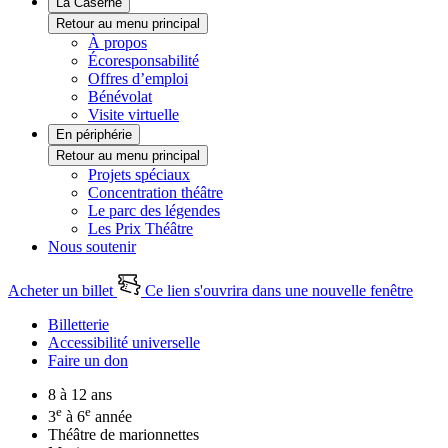
La Caserne
Retour au menu principal
À propos
Écoresponsabilité
Offres d’emploi
Bénévolat
Visite virtuelle
En périphérie
Retour au menu principal
Projets spéciaux
Concentration théâtre
Le parc des légendes
Les Prix Théâtre
Nous soutenir
Acheter un billet
Ce lien s'ouvrira dans une nouvelle fenêtre
Billetterie
Accessibilité universelle
Faire un don
8 à 12 ans
e
e
3
à 6
année
Théâtre de marionnettes