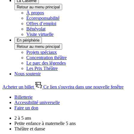
La Caserne
Retour au menu principal
À propos
Écoresponsabilité
Offres d’emploi
Bénévolat
Visite virtuelle
En périphérie
Retour au menu principal
Projets spéciaux
Concentration théâtre
Le parc des légendes
Les Prix Théâtre
Nous soutenir
Acheter un billet
Ce lien s'ouvrira dans une nouvelle fenêtre
Billetterie
Accessibilité universelle
Faire un don
2 à 5 ans
Petite enfance à maternelle 5 ans
Théâtre et danse