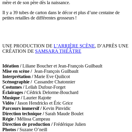
mère et de son père dès la naissance.
Il y a 39 tubes de carton dans le décor et plus d’une centaine de
petites retailles de différentes grosseurs
!
UNE PRODUCTION DE
L’ARRIÈRE SCÈNE
, D’APRÈS UNE
CRÉATION DE
SAMSARA THÉÂTRE
Idéation /
Liliane Boucher et Jean-François Guilbault
Mise en scène /
Jean-François Guilbault
Interprétation /
Marie Eve Quilicot
Scénographie /
Cassandre Chatonnier
Costumes /
Leïlah Dufour-Forget
Éclairages /
Cédrick Delorme-Bouchard
Musique /
Laurier Rajotte
Vidéo /
Jason Hendricks et Éric Grice
Parcours immersif /
Kevin Pinvidic
Direction technique /
Sarah Maude Boulet
Régie /
Mélissa Campeau
Direction de production /
Frédérique Julien
Photos /
Suzane O’neill