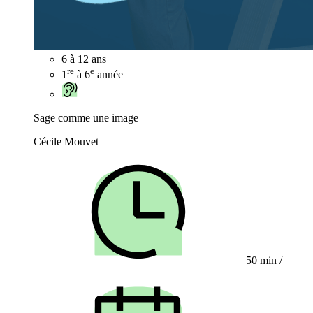
6 à 12 ans
re
e
1
à 6
année
Sage comme une image
Cécile Mouvet
50 min
/