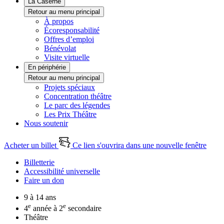
La Caserne
Retour au menu principal
À propos
Écoresponsabilité
Offres d’emploi
Bénévolat
Visite virtuelle
En périphérie
Retour au menu principal
Projets spéciaux
Concentration théâtre
Le parc des légendes
Les Prix Théâtre
Nous soutenir
Acheter un billet
Ce lien s'ouvrira dans une nouvelle fenêtre
Billetterie
Accessibilité universelle
Faire un don
9 à 14 ans
e
e
4
année à 2
secondaire
Théâtre