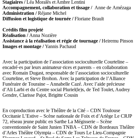
Stagiaires /
Léa Moralès et Ambre Lentini
Accompagnement, collaboration et tissage /
Anne de Amézaga
Administration /
Réjane Michel
Diffusion et logistique de tournée /
Floriane Brault
Crédits film projeté
Réalisation /
Anna Nozière
Assistance à la réalisation et régie de tournage /
Heiremu Pinson
Images et montage /
Yannis Pachaud
Avec la participation de l’association socioculturelle Courteline –
encadré·es par leurs animateur·rices et parents – en collaboration
avec Romain Dugast, responsable de l’association socioculturelle
Courteline, et Steve Brohon. Avec la participation de l’Alliance
Funéraire de Touraine – Annabelle Cazé. Avec l’aide précieuse
d’Ali Larbi et du Centre social Pluriel(le)s, de Ted Toulet, Audrey
Gendre, Clarisse Pajot, Brigitte Cousin
En coproduction avec le Théâtre de la Cité – CDN Toulouse
Occitanie L’Estive – Scène nationale de Foix et d’Ariège Le CRJP
72, réseau jeune public en Sarthe La Mégisserie – Scène
conventionnée de Saint Junien TNBA – CDN de Bordeaux Théâtre
d’Arles Théâtre Olympia – CDN de Tours Le Lieu-Compagnie