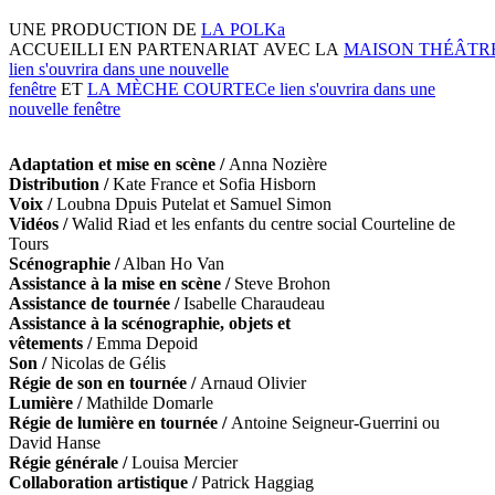
UNE PRODUCTION DE
LA POLKa
ACCUEILLI EN PARTENARIAT AVEC LA
MAISON THÉÂTR
lien s'ouvrira dans une nouvelle
fenêtre
ET
LA MÈCHE COURTE
Ce lien s'ouvrira dans une
nouvelle fenêtre
Adaptation et mise en scène /
Anna Nozière
Distribution /
Kate France et Sofia Hisborn
Voix /
Loubna Dpuis Putelat et Samuel Simon
Vidéos /
Walid Riad et les enfants du centre social Courteline de
Tours
Scénographie /
Alban Ho Van
Assistance à la mise en scène /
Steve Brohon
Assistance de tournée /
Isabelle Charaudeau
Assistance à la scénographie, objets et
vêtements /
Emma Depoid
Son /
Nicolas de Gélis
Régie de son en tournée /
Arnaud Olivier
Lumière /
Mathilde Domarle
Régie de lumière en tournée /
Antoine Seigneur-Guerrini ou
David Hanse
Régie générale /
Louisa Mercier
Collaboration artistique /
Patrick Haggiag