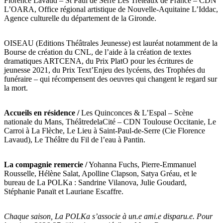
Florence Lavaud – St Paul de Serre Les Tréteaux de France – CDN
L’OARA, Office régional artistique de Nouvelle-Aquitaine L’Iddac,
Agence culturelle du département de la Gironde.
OISEAU (Editions Théâtrales Jeunesse) est lauréat notamment de la
Bourse de création du CNL, de l’aide à la création de textes
dramatiques ARTCENA, du Prix PlatO pour les écritures de
jeunesse 2021, du Prix Text’Enjeu des lycéens, des Trophées du
funéraire – qui récompensent des oeuvres qui changent le regard sur
la mort.
Accueils en résidence /
Les Quinconces & L’Espal – Scène
nationale du Mans, ThéâtredelaCité – CDN Toulouse Occitanie, Le
Carroi à La Flèche, Le Lieu à Saint-Paul-de-Serre (Cie Florence
Lavaud), Le Théâtre du Fil de l’eau à Pantin.
La compagnie remercie /
Yohanna Fuchs, Pierre-Emmanuel
Rousselle, Hélène Salat, Apolline Clapson, Satya Gréau, et le
bureau de La POLKa : Sandrine Vilanova, Julie Goudard,
Stéphanie Panaït et Lauriane Escaffre.
Chaque saison, La POLKa s’associe à un.e ami.e disparu.e. Pour