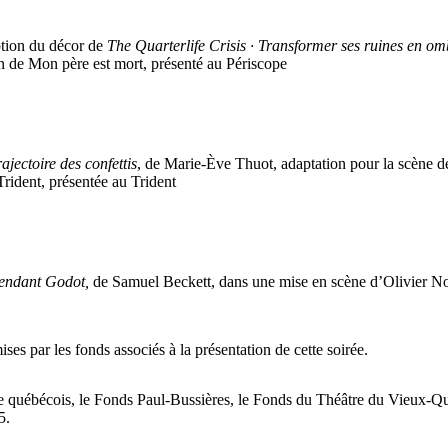
ption du décor de
The Quarterlife Crisis · Transformer ses ruines en om
n de Mon père est mort, présenté au Périscope
rajectoire des confettis
, de Marie-Ève Thuot, adaptation pour la scène 
rident, présentée au Trident
tendant Godot,
de Samuel Beckett, dans une mise en scène d’Olivier N
ses par les fonds associés à la présentation de cette soirée.
e québécois, le Fonds Paul-Bussières, le Fonds du Théâtre du Vieux-Q
5.