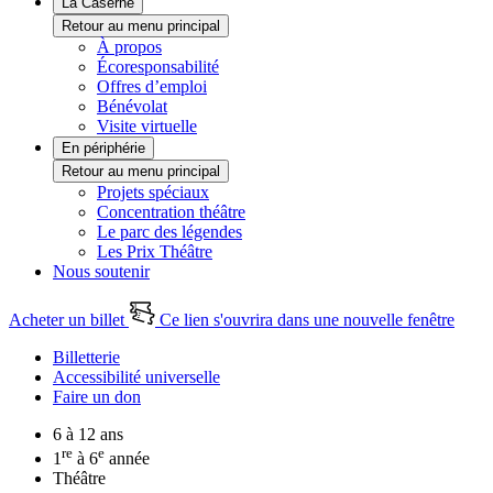
La Caserne
Retour au menu principal
À propos
Écoresponsabilité
Offres d’emploi
Bénévolat
Visite virtuelle
En périphérie
Retour au menu principal
Projets spéciaux
Concentration théâtre
Le parc des légendes
Les Prix Théâtre
Nous soutenir
Acheter un billet
Ce lien s'ouvrira dans une nouvelle fenêtre
Billetterie
Accessibilité universelle
Faire un don
6 à 12 ans
re
e
1
à 6
année
Théâtre