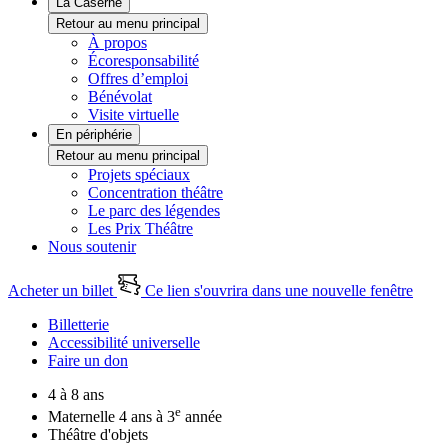
La Caserne
Retour au menu principal
À propos
Écoresponsabilité
Offres d’emploi
Bénévolat
Visite virtuelle
En périphérie
Retour au menu principal
Projets spéciaux
Concentration théâtre
Le parc des légendes
Les Prix Théâtre
Nous soutenir
Acheter un billet
Ce lien s'ouvrira dans une nouvelle fenêtre
Billetterie
Accessibilité universelle
Faire un don
4 à 8 ans
e
Maternelle 4 ans à 3
année
Théâtre d'objets