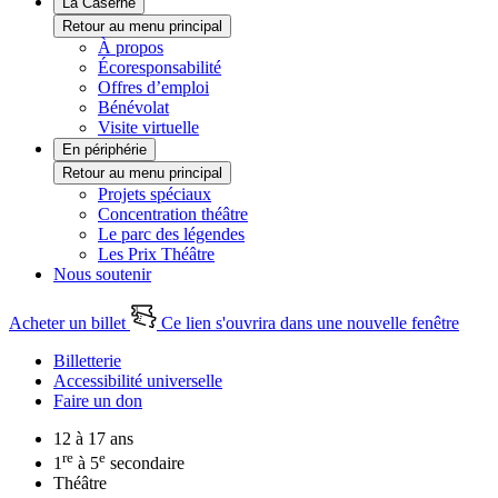
La Caserne
Retour au menu principal
À propos
Écoresponsabilité
Offres d’emploi
Bénévolat
Visite virtuelle
En périphérie
Retour au menu principal
Projets spéciaux
Concentration théâtre
Le parc des légendes
Les Prix Théâtre
Nous soutenir
Acheter un billet
Ce lien s'ouvrira dans une nouvelle fenêtre
Billetterie
Accessibilité universelle
Faire un don
12 à 17 ans
re
e
1
à 5
secondaire
Théâtre