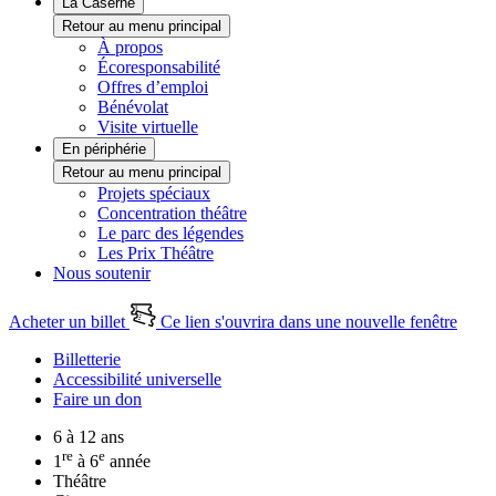
La Caserne
Retour au menu principal
À propos
Écoresponsabilité
Offres d’emploi
Bénévolat
Visite virtuelle
En périphérie
Retour au menu principal
Projets spéciaux
Concentration théâtre
Le parc des légendes
Les Prix Théâtre
Nous soutenir
Acheter un billet
Ce lien s'ouvrira dans une nouvelle fenêtre
Billetterie
Accessibilité universelle
Faire un don
6 à 12 ans
re
e
1
à 6
année
Théâtre