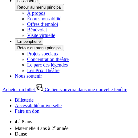
La Caserne
Retour au menu principal
À propos
Écoresponsabilité
Offres d’emploi
Bénévolat
Visite virtuelle
En périphérie
Retour au menu principal
Projets spéciaux
Concentration théâtre
Le parc des légendes
Les Prix Théâtre
Nous soutenir
Acheter un billet
Ce lien s'ouvrira dans une nouvelle fenêtre
Billetterie
Accessibilité universelle
Faire un don
4 à 8 ans
e
Maternelle 4 ans à 2
année
Danse