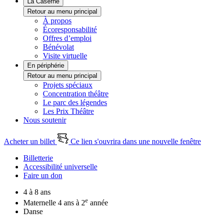
La Caserne
Retour au menu principal
À propos
Écoresponsabilité
Offres d’emploi
Bénévolat
Visite virtuelle
En périphérie
Retour au menu principal
Projets spéciaux
Concentration théâtre
Le parc des légendes
Les Prix Théâtre
Nous soutenir
Acheter un billet
Ce lien s'ouvrira dans une nouvelle fenêtre
Billetterie
Accessibilité universelle
Faire un don
4 à 8 ans
e
Maternelle 4 ans à 2
année
Danse