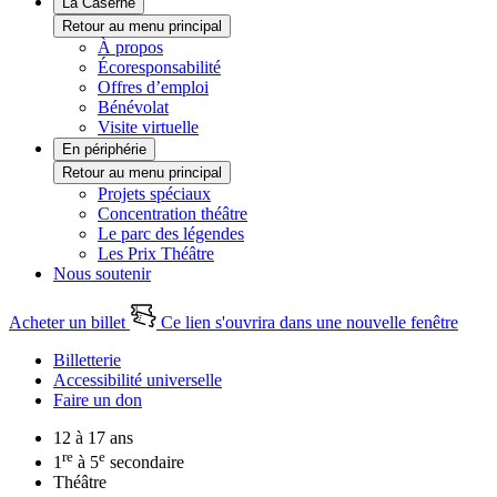
La Caserne
Retour au menu principal
À propos
Écoresponsabilité
Offres d’emploi
Bénévolat
Visite virtuelle
En périphérie
Retour au menu principal
Projets spéciaux
Concentration théâtre
Le parc des légendes
Les Prix Théâtre
Nous soutenir
Acheter un billet
Ce lien s'ouvrira dans une nouvelle fenêtre
Billetterie
Accessibilité universelle
Faire un don
12 à 17 ans
re
e
1
à 5
secondaire
Théâtre