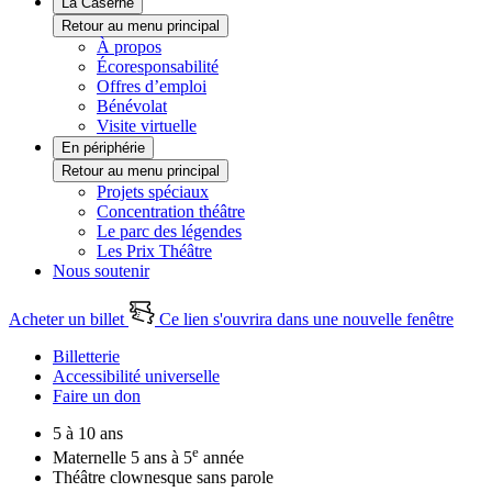
La Caserne
Retour au menu principal
À propos
Écoresponsabilité
Offres d’emploi
Bénévolat
Visite virtuelle
En périphérie
Retour au menu principal
Projets spéciaux
Concentration théâtre
Le parc des légendes
Les Prix Théâtre
Nous soutenir
Acheter un billet
Ce lien s'ouvrira dans une nouvelle fenêtre
Billetterie
Accessibilité universelle
Faire un don
5 à 10 ans
e
Maternelle 5 ans à 5
année
Théâtre clownesque sans parole