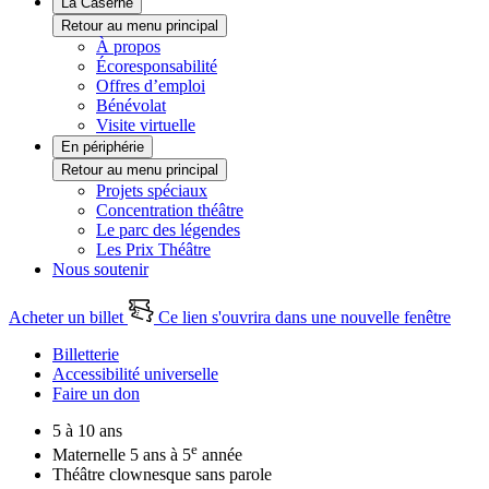
La Caserne
Retour au menu principal
À propos
Écoresponsabilité
Offres d’emploi
Bénévolat
Visite virtuelle
En périphérie
Retour au menu principal
Projets spéciaux
Concentration théâtre
Le parc des légendes
Les Prix Théâtre
Nous soutenir
Acheter un billet
Ce lien s'ouvrira dans une nouvelle fenêtre
Billetterie
Accessibilité universelle
Faire un don
5 à 10 ans
e
Maternelle 5 ans à 5
année
Théâtre clownesque sans parole