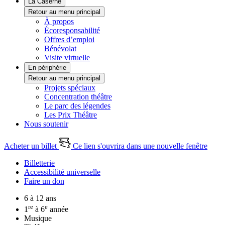
La Caserne
Retour au menu principal
À propos
Écoresponsabilité
Offres d’emploi
Bénévolat
Visite virtuelle
En périphérie
Retour au menu principal
Projets spéciaux
Concentration théâtre
Le parc des légendes
Les Prix Théâtre
Nous soutenir
Acheter un billet
Ce lien s'ouvrira dans une nouvelle fenêtre
Billetterie
Accessibilité universelle
Faire un don
6 à 12 ans
re
e
1
à 6
année
Musique