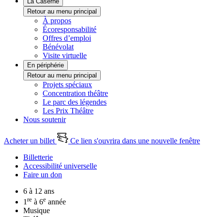
La Caserne
Retour au menu principal
À propos
Écoresponsabilité
Offres d’emploi
Bénévolat
Visite virtuelle
En périphérie
Retour au menu principal
Projets spéciaux
Concentration théâtre
Le parc des légendes
Les Prix Théâtre
Nous soutenir
Acheter un billet
Ce lien s'ouvrira dans une nouvelle fenêtre
Billetterie
Accessibilité universelle
Faire un don
6 à 12 ans
re
e
1
à 6
année
Musique