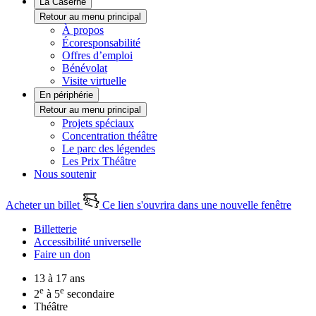
La Caserne
Retour au menu principal
À propos
Écoresponsabilité
Offres d’emploi
Bénévolat
Visite virtuelle
En périphérie
Retour au menu principal
Projets spéciaux
Concentration théâtre
Le parc des légendes
Les Prix Théâtre
Nous soutenir
Acheter un billet
Ce lien s'ouvrira dans une nouvelle fenêtre
Billetterie
Accessibilité universelle
Faire un don
13 à 17 ans
e
e
2
à 5
secondaire
Théâtre