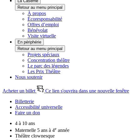
La Caserne
Retour au menu principal
À propos
Écoresponsabilité
Offres d’emploi
Bénévolat
Visite virtuelle
En périphérie
Retour au menu principal
Projets spéciaux
Concentration théâtre
Le parc des légendes
Les Prix Théâtre
Nous soutenir
Acheter un billet
Ce lien s'ouvrira dans une nouvelle fenêtre
Billetterie
Accessibilité universelle
Faire un don
4 à 10 ans
e
Maternelle 5 ans à 4
année
Théâtre clownesque