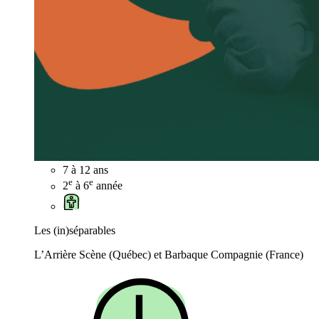
7 à 12 ans
e
e
2
à 6
année
Les (in)séparables
L’Arrière Scène (Québec) et Barbaque Compagnie (France)