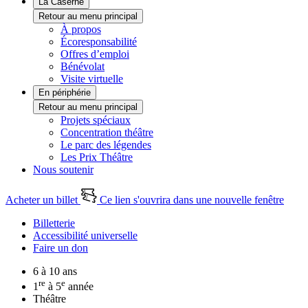
La Caserne
Retour au menu principal
À propos
Écoresponsabilité
Offres d’emploi
Bénévolat
Visite virtuelle
En périphérie
Retour au menu principal
Projets spéciaux
Concentration théâtre
Le parc des légendes
Les Prix Théâtre
Nous soutenir
Acheter un billet
Ce lien s'ouvrira dans une nouvelle fenêtre
Billetterie
Accessibilité universelle
Faire un don
6 à 10 ans
re
e
1
à 5
année
Théâtre