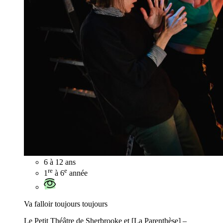
6 à 12 ans
re
e
1
à 6
année
Va falloir toujours toujours
Le Petit Théâtre de Sherbrooke et [La Parenthèse] –