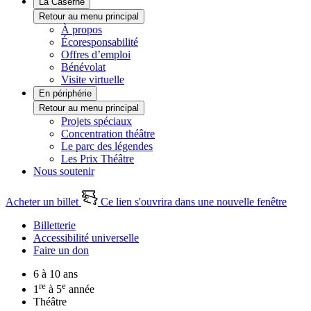
La Caserne
Retour au menu principal
À propos
Écoresponsabilité
Offres d’emploi
Bénévolat
Visite virtuelle
En périphérie
Retour au menu principal
Projets spéciaux
Concentration théâtre
Le parc des légendes
Les Prix Théâtre
Nous soutenir
Acheter un billet
Ce lien s'ouvrira dans une nouvelle fenêtre
Billetterie
Accessibilité universelle
Faire un don
6 à 10 ans
re
e
1
à 5
année
Théâtre