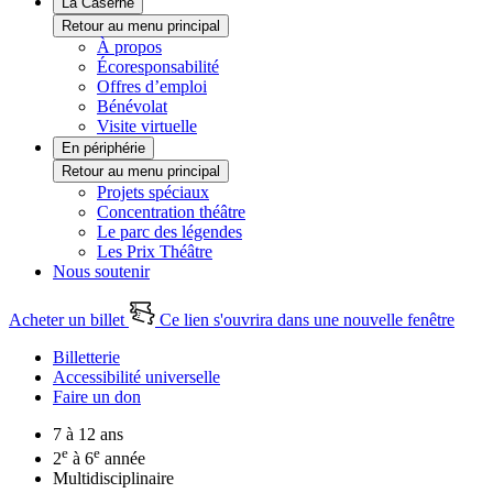
La Caserne
Retour au menu principal
À propos
Écoresponsabilité
Offres d’emploi
Bénévolat
Visite virtuelle
En périphérie
Retour au menu principal
Projets spéciaux
Concentration théâtre
Le parc des légendes
Les Prix Théâtre
Nous soutenir
Acheter un billet
Ce lien s'ouvrira dans une nouvelle fenêtre
Billetterie
Accessibilité universelle
Faire un don
7 à 12 ans
e
e
2
à 6
année
Multidisciplinaire