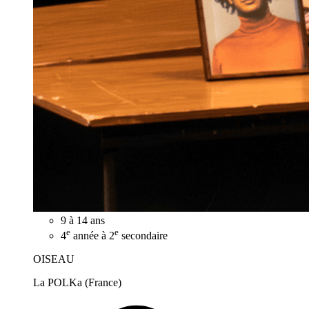
9 à 14 ans
e
e
4
année à 2
secondaire
OISEAU
La POLKa (France)