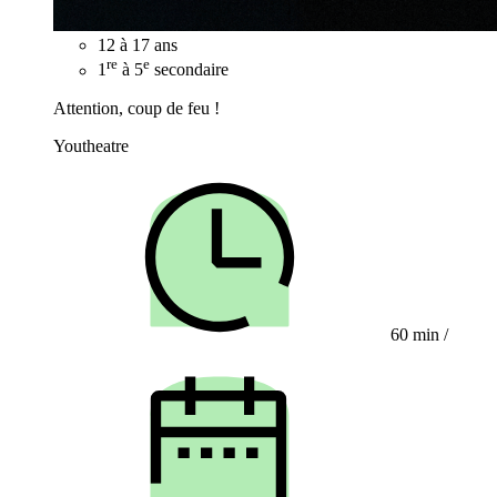
12 à 17 ans
re
e
1
à 5
secondaire
Attention, coup de feu !
Youtheatre
60 min
/