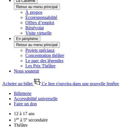
La Caserne
Retour au menu principal
À propos
Écoresponsabilité
Offres d’emploi
Bénévolat
Visite virtuelle
En périphérie
Retour au menu principal
Projets spéciaux
Concentration théâtre
Le parc des légendes
Les Prix Théâtre
Nous soutenir
Acheter un billet
Ce lien s'ouvrira dans une nouvelle fenêtre
Billetterie
Accessibilité universelle
Faire un don
12 à 17 ans
re
e
1
à 5
secondaire
Théâtre