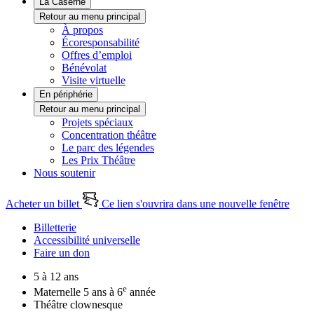
La Caserne
Retour au menu principal
À propos
Écoresponsabilité
Offres d’emploi
Bénévolat
Visite virtuelle
En périphérie
Retour au menu principal
Projets spéciaux
Concentration théâtre
Le parc des légendes
Les Prix Théâtre
Nous soutenir
Acheter un billet
Ce lien s'ouvrira dans une nouvelle fenêtre
Billetterie
Accessibilité universelle
Faire un don
5 à 12 ans
e
Maternelle 5 ans à 6
année
Théâtre clownesque