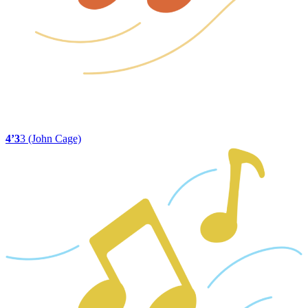
4’3
3 (John Cage)