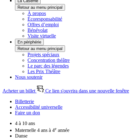
La Caserne
Retour au menu principal
À propos
Écoresponsabilité
Offres d’emploi
Bénévolat
Visite virtuelle
En périphérie
Retour au menu principal
Projets spéciaux
Concentration théâtre
Le parc des légendes
Les Prix Théâtre
Nous soutenir
Acheter un billet
Ce lien s'ouvrira dans une nouvelle fenêtre
Billetterie
Accessibilité universelle
Faire un don
4 à 10 ans
e
Maternelle 4 ans à 4
année
Danse