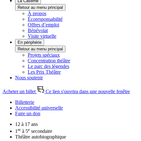
La Caserne
Retour au menu principal
À propos
Écoresponsabilité
Offres d’emploi
Bénévolat
Visite virtuelle
En périphérie
Retour au menu principal
Projets spéciaux
Concentration théâtre
Le parc des légendes
Les Prix Théâtre
Nous soutenir
Acheter un billet
Ce lien s'ouvrira dans une nouvelle fenêtre
Billetterie
Accessibilité universelle
Faire un don
12 à 17 ans
re
e
1
à 5
secondaire
Théâtre autobiographique