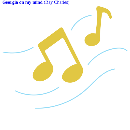
Georgia on my mind
(Ray Charles)