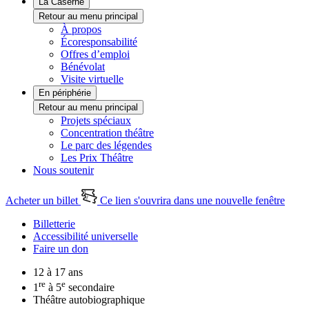
La Caserne
Retour au menu principal
À propos
Écoresponsabilité
Offres d’emploi
Bénévolat
Visite virtuelle
En périphérie
Retour au menu principal
Projets spéciaux
Concentration théâtre
Le parc des légendes
Les Prix Théâtre
Nous soutenir
Acheter un billet
Ce lien s'ouvrira dans une nouvelle fenêtre
Billetterie
Accessibilité universelle
Faire un don
12 à 17 ans
re
e
1
à 5
secondaire
Théâtre autobiographique