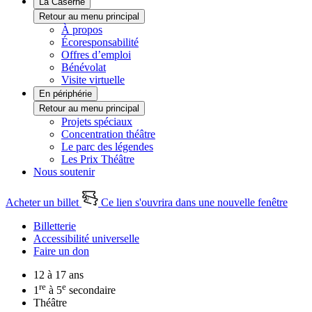
La Caserne
Retour au menu principal
À propos
Écoresponsabilité
Offres d’emploi
Bénévolat
Visite virtuelle
En périphérie
Retour au menu principal
Projets spéciaux
Concentration théâtre
Le parc des légendes
Les Prix Théâtre
Nous soutenir
Acheter un billet
Ce lien s'ouvrira dans une nouvelle fenêtre
Billetterie
Accessibilité universelle
Faire un don
12 à 17 ans
re
e
1
à 5
secondaire
Théâtre