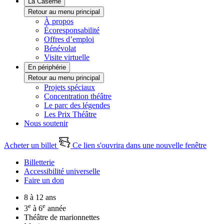
La Caserne
Retour au menu principal
À propos
Écoresponsabilité
Offres d’emploi
Bénévolat
Visite virtuelle
En périphérie
Retour au menu principal
Projets spéciaux
Concentration théâtre
Le parc des légendes
Les Prix Théâtre
Nous soutenir
Acheter un billet
Ce lien s'ouvrira dans une nouvelle fenêtre
Billetterie
Accessibilité universelle
Faire un don
8 à 12 ans
e
e
3
à 6
année
Théâtre de marionnettes