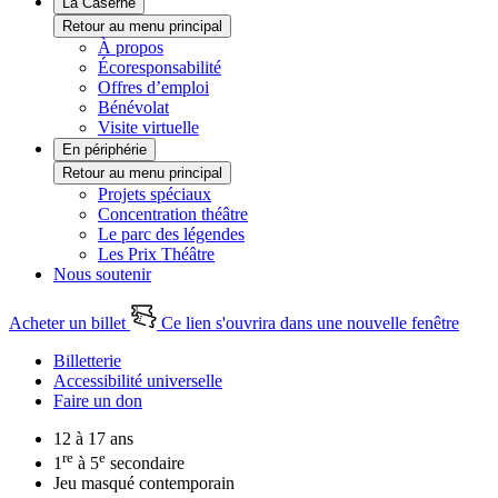
La Caserne
Retour au menu principal
À propos
Écoresponsabilité
Offres d’emploi
Bénévolat
Visite virtuelle
En périphérie
Retour au menu principal
Projets spéciaux
Concentration théâtre
Le parc des légendes
Les Prix Théâtre
Nous soutenir
Acheter un billet
Ce lien s'ouvrira dans une nouvelle fenêtre
Billetterie
Accessibilité universelle
Faire un don
12 à 17 ans
re
e
1
à 5
secondaire
Jeu masqué contemporain