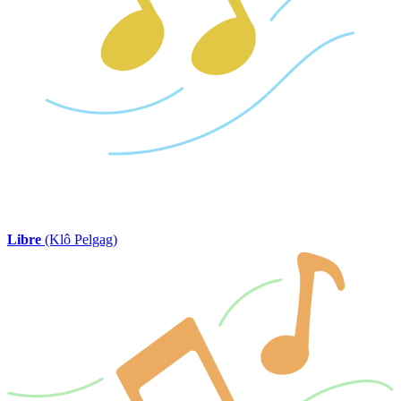
Libre
(Klô Pelgag)