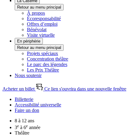
La Caserne
Retour au menu principal
À propos
Écoresponsabilité
Offres d’emploi
Bénévolat
Visite virtuelle
En périphérie
Retour au menu principal
Projets spéciaux
Concentration théâtre
Le parc des légendes
Les Prix Théâtre
Nous soutenir
Acheter un billet
Ce lien s'ouvrira dans une nouvelle fenêtre
Billetterie
Accessibilité universelle
Faire un don
8 à 12 ans
e
e
3
à 6
année
Théâtre