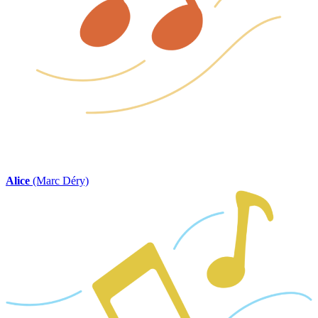
Alice
(Marc Déry)