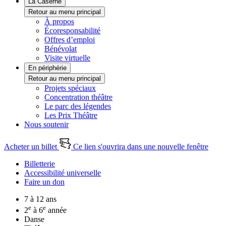
La Caserne
Retour au menu principal
À propos
Écoresponsabilité
Offres d’emploi
Bénévolat
Visite virtuelle
En périphérie
Retour au menu principal
Projets spéciaux
Concentration théâtre
Le parc des légendes
Les Prix Théâtre
Nous soutenir
Acheter un billet
Ce lien s'ouvrira dans une nouvelle fenêtre
Billetterie
Accessibilité universelle
Faire un don
7 à 12 ans
e
e
2
à 6
année
Danse