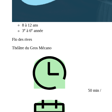
8 à 12 ans
e
e
3
à 6
année
Flo des rives
Théâtre du Gros Mécano
50 min
/