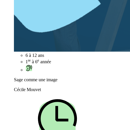
6 à 12 ans
re
e
1
à 6
année
Sage comme une image
Cécile Mouvet