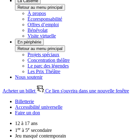
La Caserne
Retour au menu principal
À propos
Écoresponsabilité
Offres d’emploi
Bénévolat
Visite virtuelle
En périphérie
Retour au menu principal
Projets spéciaux
Concentration théâtre
Le parc des légendes
Les Prix Théâtre
Nous soutenir
Acheter un billet
Ce lien s'ouvrira dans une nouvelle fenêtre
Billetterie
Accessibilité universelle
Faire un don
12 à 17 ans
re
e
1
à 5
secondaire
Jeu masqué contemporain